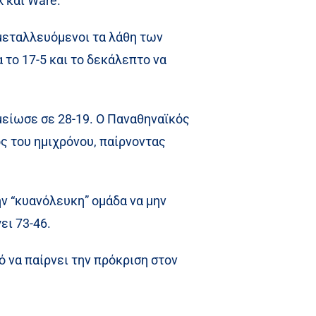
k και Ware.
κμεταλλευόμενοι τα λάθη των
α το 17-5 και το δεκάλεπτο να
 μείωσε σε 28-19. Ο Παναθηναϊκός
ος του ημιχρόνου, παίρνοντας
ην “κυανόλευκη” ομάδα να μην
ει 73-46.
 να παίρνει την πρόκριση στον