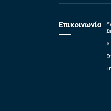
Επικοινωνία
Α
Σ
Θε
Em
Τ