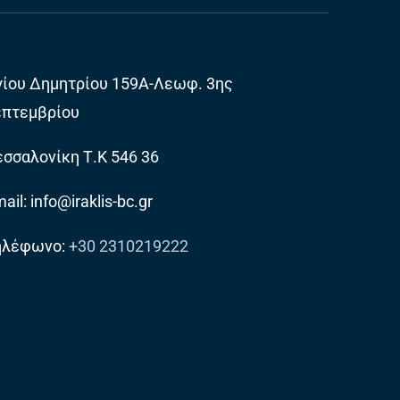
γίου Δημητρίου 159Α-Λεωφ. 3ης
επτεμβρίου
σσαλονίκη Τ.Κ 546 36
ail: info@iraklis-bc.gr
ηλέφωνο:
+30 2310219222