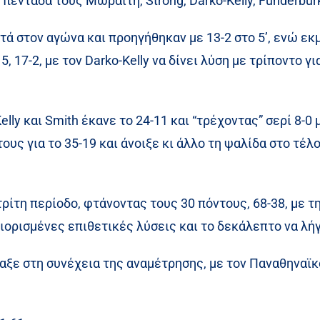
 πεντάδα τους Μωραΐτη, Strong, Darko-Kelly, Funderbur
τά στον αγώνα και προηγήθηκαν με 13-2 στο 5’, ενώ ε
 17-2, με τον Darko-Kelly να δίνει λύση με τρίποντο γι
lly και Smith έκανε το 24-11 και “τρέχοντας” σερί 8-0
υς για το 35-19 και άνοιξε κι άλλο τη ψαλίδα στο τέλ
ρίτη περίοδο, φτάνοντας τους 30 πόντους, 68-38, με τ
ιορισμένες επιθετικές λύσεις και το δεκάλεπτο να λήγ
αξε στη συνέχεια της αναμέτρησης, με τον Παναθηναϊκό