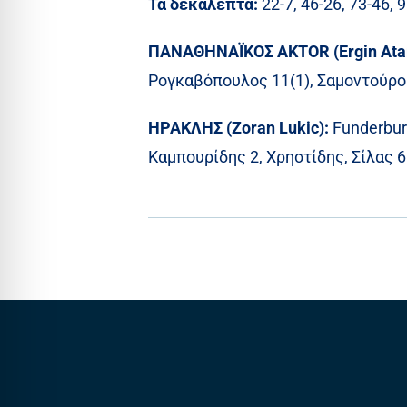
Τα δεκάλεπτα:
22-7, 46-26, 73-46, 
ΠΑΝΑΘΗΝΑΪΚΟΣ AKTOR (Ergin At
Ρογκαβόπουλος 11(1), Σαμοντούροβ 
ΗΡΑΚΛΗΣ (Zoran Lukic):
Funderburk
Καμπουρίδης 2, Χρηστίδης, Σίλας 6