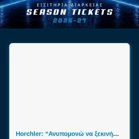
Πρόγραμμα
Νέα
Χορηγοί
Ακαδημία
Επικοινωνία
Horchler: “Ανυπομονώ να ξεκινήσω δουλειά και να αγωνιστώ στο Ιβανώφειο”