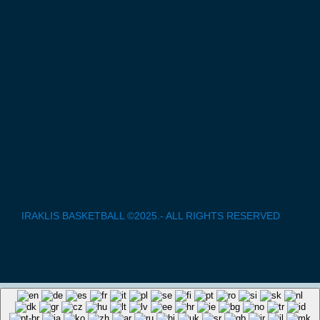
IRAKLIS BASKETBALL ©2025.- ALL RIGHTS RESERVED
/
κατασκευή ιστοσελίδας site-eshop.gr