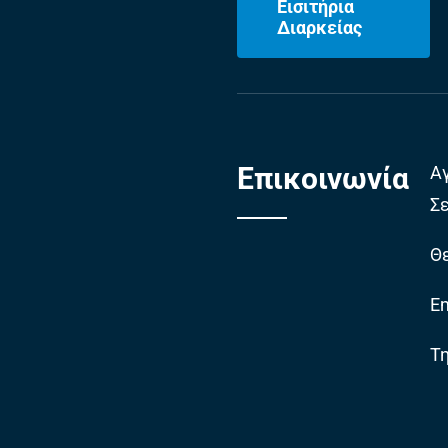
Εισιτήρια
Διαρκείας
Επικοινωνία
Α
Σ
Θε
Em
Τ