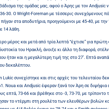
άδισμα της ομάδας μας, αφού ο Άρης με τον Andjusic να
 36-30. Ο Wright-Foreman με τέσσερις συνεχόμενους πό
 πήγαν στα αποδυτήρια, προηγούμενοι με 45-40, με την
ε 14 λάθη.
ερο μέρος και μετά από τρία λεπτά “έχτισε” για πρώτη
στοκία του Ηρακλή, άνοιξε κι άλλο τη διαφορά, στέλνο
 που ήταν και η μεγαλύτερη τιμή της στο 27’. Επτά ανα
του δεκαλέπτου.
 Lukic συνεχίστηκε και στις αρχές του τελευταίου δεκ
61. Noua και Andjusic έφεραν ξανά τον Άρη σε διψήφια
υς επτά, 73-66 και βρέθηκε στο -3, 73-70, με τρίποντο τ
ησαν το ντέρμπι στη ρουλέτα των ελευθέρων βολών κα
ο Jones με 4/4 βολές έκανε το 78-74 και ο Smith σκόρα