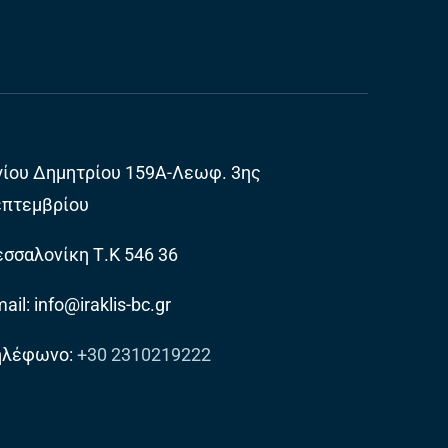
γίου Δημητρίου 159Α-Λεωφ. 3ης
επτεμβρίου
σσαλονίκη Τ.Κ 546 36
ail: info@iraklis-bc.gr
ηλέφωνο:
+30 2310219222