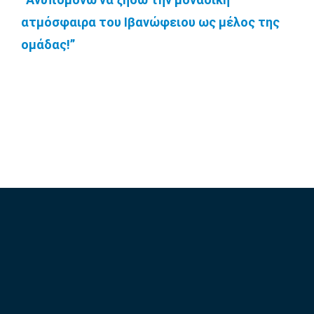
ατμόσφαιρα του Ιβανώφειου ως μέλος της
ομάδας!”