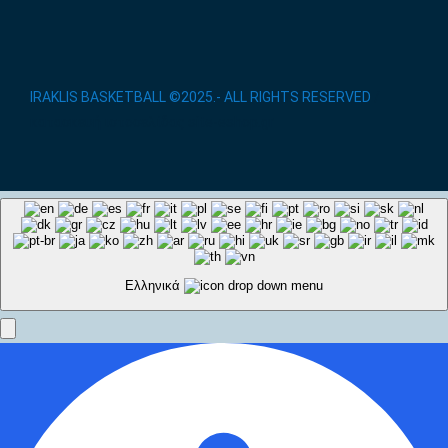
IRAKLIS BASKETBALL ©2025.- ALL RIGHTS RESERVED
/
κατασκευή ιστοσελίδας site-eshop.gr
Ελληνικά