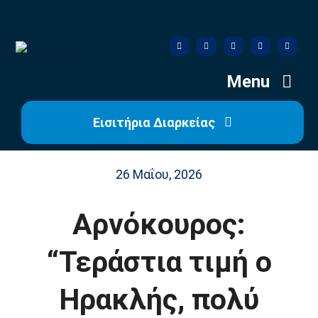
Skip
to
content
Menu
Εισιτήρια Διαρκείας
Αρχική
26 Μαΐου, 2026
Ιστορία
Αρνόκουρος:
Η Ομάδα
“Τεράστια τιμή ο
Η Διοίκηση
Ηρακλής, πολύ