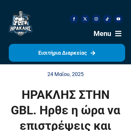
Skip
to
content
Menu
Εισιτήρια Διαρκείας
Αρχική
24 Μαΐου, 2025
Ιστορία
ΗΡΑΚΛΗΣ ΣΤΗΝ
Η Ομάδα
GBL. Ηρθε η ώρα να
Η Διοίκηση
επιστρέψεις και