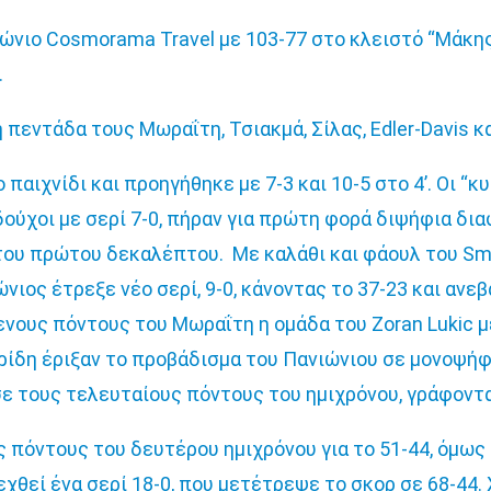
ώνιο Cosmorama Travel με 103-77 στο κλειστό “Μάκης
.
 πεντάδα τους Μωραΐτη, Τσιακμά, Σίλας, Edler-Davis κα
παιχνίδι και προηγήθηκε με 7-3 και 10-5 στο 4’. Οι “κ
δούχοι με σερί 7-0, πήραν για πρώτη φορά διψήφια δια
 του πρώτου δεκαλέπτου.
Με καλάθι και φάουλ του Sm
ιώνιος έτρεξε νέο σερί, 9-0, κάνοντας το 37-23 και αν
νους πόντους του Μωραΐτη η ομάδα του Zoran Lukic μ
ίδη έριξαν το προβάδισμα του Πανιώνιου σε μονοψήφια
ε τους τελευταίους πόντους του ημιχρόνου, γράφοντα
πόντους του δευτέρου ημιχρόνου για το 51-44, όμως
εχθεί ένα σερί 18-0, που μετέτρεψε το σκορ σε 68-44