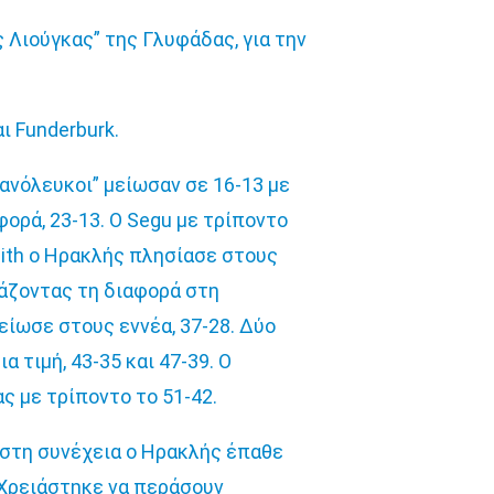
 Λιούγκας” της Γλυφάδας, για την
ι Funderburk.
υανόλευκοι” μείωσαν σε 16-13 με
φορά, 23-13. Ο Segu με τρίποντο
ith ο Ηρακλής πλησίασε στους
εβάζοντας τη διαφορά στη
είωσε στους εννέα, 37-28. Δύο
 τιμή, 43-35 και 47-39. Ο
ς με τρίποντο το 51-42.
 στη συνέχεια ο Ηρακλής έπαθε
. Χρειάστηκε να περάσουν