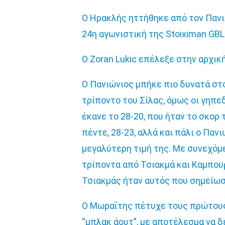
Ο Ηρακλής ηττήθηκε από τον Πανι
24η αγωνιστική της Stoiximan GBL
Ο Zoran Lukic επέλεξε στην αρχική
Ο Πανιώνιος μπήκε πιο δυνατά στο 
τρίποντο του Σίλας, όμως οι γηπε
έκανε το 28-20, που ήταν το σκορ
πέντε, 28-23, αλλά και πάλι ο Παν
μεγαλύτερη τιμή της. Με συνεχόμε
τρίποντα από Τσιακμά και Καμπουρ
Τσιακμάς ήταν αυτός που σημείωσ
Ο Μωραΐτης πέτυχε τους πρώτους 
“μπλακ άουτ”, με αποτέλεσμα να δ