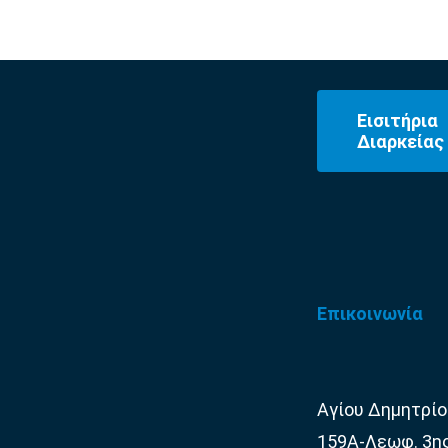
Εισιτήρια
Διαρκείας
Επικοινωνία
Αγίου Δημητρίο
159Α-Λεωφ. 3η