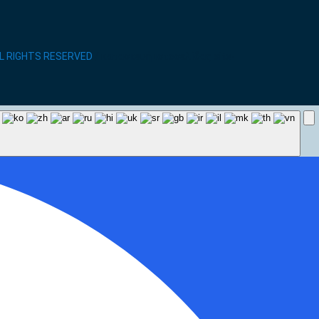
LL RIGHTS RESERVED
/ κατασκευή ιστοσελίδας site-