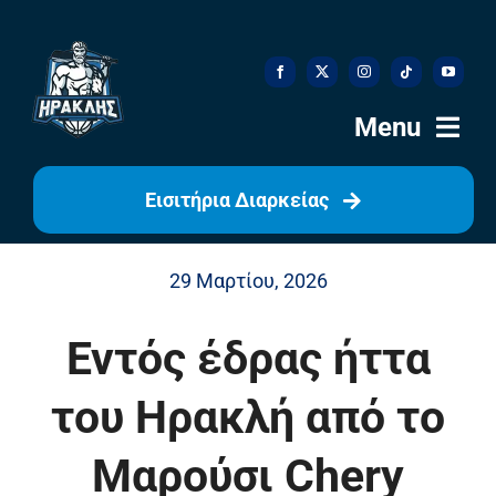
Skip
to
content
Menu
Εισιτήρια Διαρκείας
Αρχική
29 Μαρτίου, 2026
Ιστορία
Εντός έδρας ήττα
Η Ομάδα
του Ηρακλή από το
Η Διοίκηση
Μαρούσι Chery