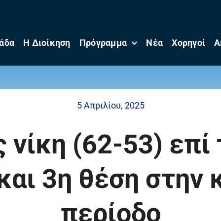
άδα
Η Διοίκηση
Πρόγραμμα
Νέα
Χορηγοί
Α
5 Απριλίου, 2025
ς νίκη (62-53) επί
και 3η θέση στην 
περίοδο