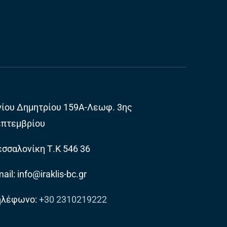
γίου Δημητρίου 159Α-Λεωφ. 3ης
επτεμβρίου
σσαλονίκη Τ.Κ 546 36
ail: info@iraklis-bc.gr
ηλέφωνο:
+30 2310219222