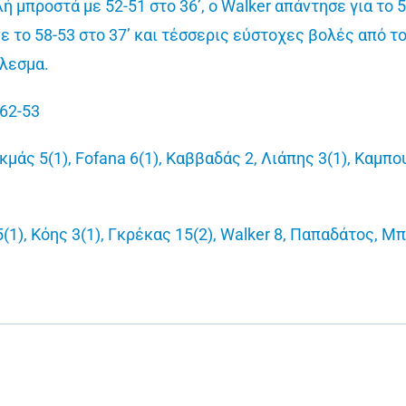
ή μπροστά με 52-51 στο 36’, ο Walker απάντησε για το
ε το 58-53 στο 37’ και τέσσερις εύστοχες βολές από τ
έλεσμα.
 62-53
μάς 5(1), Fofana 6(1), Καββαδάς 2, Λιάπης 3(1), Καμπο
), Κόης 3(1), Γκρέκας 15(2), Walker 8, Παπαδάτος, Μπέ