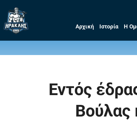
Skip
to
content
Αρχική
Ιστορία
Η Ομ
Εντός έδρα
Βούλας 