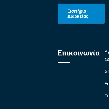
Εισιτήρια
Διαρκείας
Επικοινωνία
Α
Σ
Θε
Em
Τ