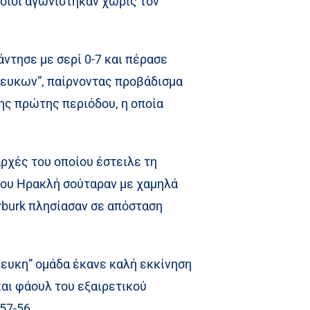
οποίοι αγωνίστηκαν χωρίς τον
ντησε με σερί 0-7 και πέρασε
λευκων”, παίρνοντας προβάδισμα
 της πρώτης περιόδου, η οποία
αρχές του οποίου έστειλε τη
ς του Ηρακλή σούταραν με χαμηλά
rburk πλησίασαν σε απόσταση
λευκη” ομάδα έκανε καλή εκκίνηση
και φάουλ του εξαιρετικού
57-56.