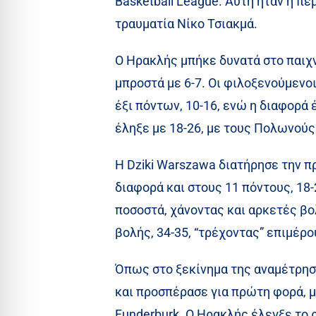
Basketball League. Αυτή ήταν η πέ
τραυματία Νίκο Τσιακμά.
Ο Ηρακλής μπήκε δυνατά στο παιχν
μπροστά με 6-7. Οι φιλοξενούμεν
έξι πόντων, 10-16, ενώ η διαφορά 
έληξε με 18-26, με τους Πολωνούς 
Η Dziki Warszawa διατήρησε την π
διαφορά και στους 11 πόντους, 18-
ποσοστά, χάνοντας και αρκετές βο
βολής, 34-35, “τρέχοντας” επιμέρου
Όπως στο ξεκίνημα της αναμέτρηση
και προσπέρασε για πρώτη φορά, μ
Funderburk. Ο Ηρακλής έλεγξε το ρ