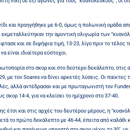
μπτη νίκη σε έξι αγώνες για τους “κυανόλευκους”, οι 
ίδι και προηγήθηκε με 6-0, όμως η πολωνική ομάδα απά
οι εκμεταλλεύτηκαν την αμυντική ολιγωρία των “κυανό
έφτασε και σε διψήφια τιμή, 13-23, λίγο πριν το τέλος
να είναι ιδιαίτερα εύστοχοι.
ρωτοπορία στο σκορ και στο δεύτερο δεκάλεπτο, στις 
29, με τον Soares να δίνει αρκετές λύσεις. Οι παίκτε
λές, αλλά αντέδρασαν και με πρωταγωνιστή τον Funde
ς σκορ 14-4, για να κλείσει το ημίχρονο στο 37-40.
ς έτσι και στις αρχές του δευτέρου μέρους, η “κυανό
ετά το πρώτο δεκάλεπτο με 46-44, έπειτα από καλάθι 
υθμό και παρέμεινε μπροστά στο σκορ μέχρι το 30’, με 