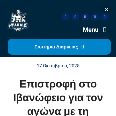
Skip
to
content
Menu
Εισιτήρια Διαρκείας
Αρχική
17 Οκτωβρίου, 2025
Ιστορία
Επιστροφή στο
Η Ομάδα
Ιβανώφειο για τον
Η Διοίκηση
αγώνα με τη