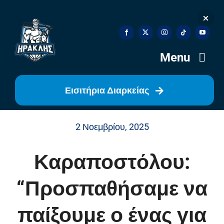
Skip
to
content
Menu
Εισιτήρια Διαρκείας
Αρχική
2 Νοεμβρίου, 2025
Ιστορία
Καραποστόλου:
Η Ομάδα
“Προσπαθήσαμε να
Η Διοίκηση
παίξουμε ο ένας για