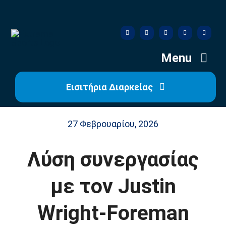
Skip
to
content
Menu
Εισιτήρια Διαρκείας
Αρχική
27 Φεβρουαρίου, 2026
Ιστορία
Λύση συνεργασίας
Η Ομάδα
με τον Justin
Η Διοίκηση
Wright-Foreman