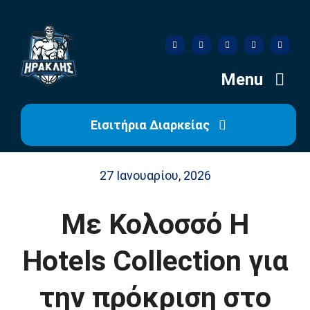
Skip
to
content
Menu
Εισιτήρια Διαρκείας
Αρχική
27 Ιανουαρίου, 2026
Ιστορία
Με Κολοσσό H
Η Ομάδα
Hotels Collection για
Η Διοίκηση
την πρόκριση στο