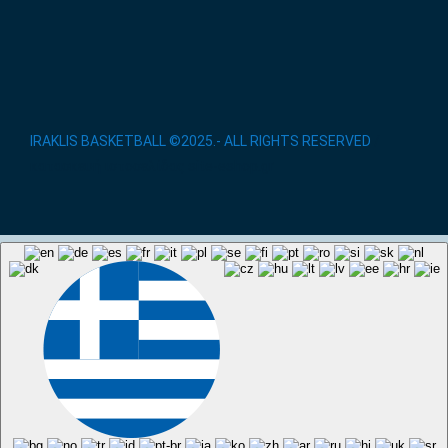
IRAKLIS BASKETBALL ©2025.- ALL RIGHTS RESERVED
/
κατασκευή ιστοσελίδας site-eshop.gr