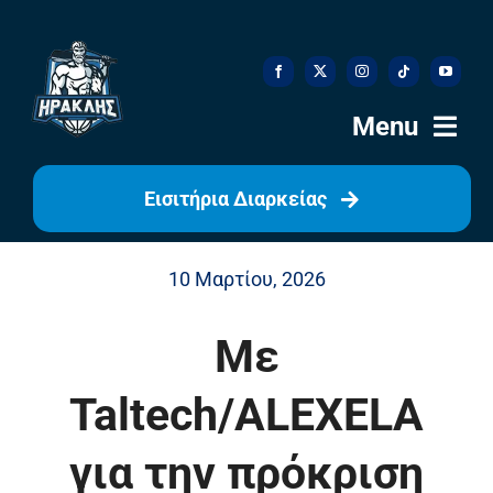
Skip
to
content
Menu
Εισιτήρια Διαρκείας
Αρχική
10 Μαρτίου, 2026
Ιστορία
Με
Η Ομάδα
Taltech/ALEXELA
Η Διοίκηση
για την πρόκριση