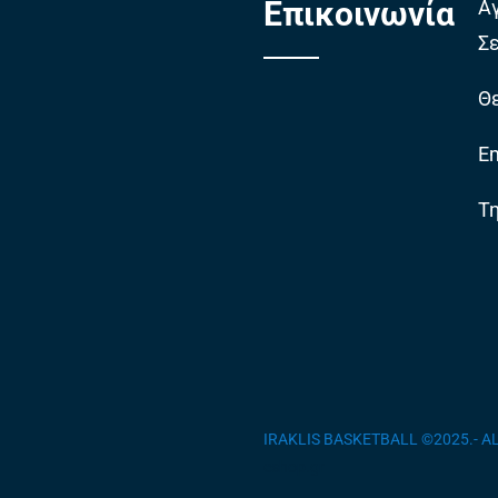
Επικοινωνία
Α
Σ
Θε
Em
Τ
IRAKLIS BASKETBALL ©2025.- 
eshop.gr