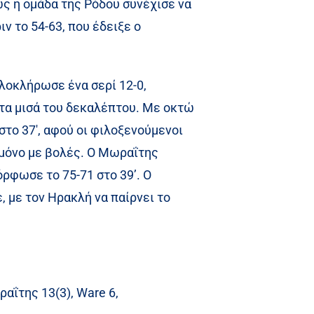
μως η ομάδα της Ρόδου συνέχισε να
ν το 54-63, που έδειξε ο
ολοκλήρωσε ένα σερί 12-0,
στα μισά του δεκαλέπτου. Με οκτώ
στο 37′, αφού οι φιλοξενούμενοι
 μόνο με βολές. Ο Μωραΐτης
όρφωσε το 75-71 στο 39’. Ο
ε, με τον Ηρακλή να παίρνει το
ραΐτης 13(3), Ware 6,