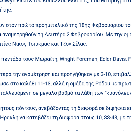
Allwyn Final 8 του Κυπέλλου Ελλάδας, που θα πραγματο
ήτης.
ουν στον πρώτο προημιτελικό της 18ης Φεβρουαρίου τ
α αναμετρηθούν τη Δευτέρα 2 Φεβρουαρίου. Με την ομ
ατίες Νίκος Τσιακμάς και Τζον Σίλας.
 πεντάδα τους Μωραΐτη, Wright-Foreman, Edler-Davis, 
τερα την αναμέτρηση και προηγήθηκαν με 3-10, επιβάλ
ωσε στο καλάθι 11-13, αλλά η ομάδα της Ρόδου με πρω
εταλλευόμενη σε μεγάλο βαθμό τα λάθη των “κυανόλευ
τους πόντους, ανεβάζοντας τη διαφορά σε διψήφια επί
ν Ηρακλή να κατεβάζει τη διαφορά στους 10, 33-43, με τ