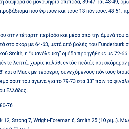
 τη διαφορά σε μονοψήφια επίπεδα, 39-47 και 43-49, ό
 προβάδισμα που έφτασε και τους 13 πόντους, 48-61, πρι
ου στην τέταρτη περίοδο και μέσα από την άμυνά του 
 στο σκορ με 64-63, μετά από βολές του Funderburk 
κού Smith, η “κυανόλευκη” ομάδα προηγήθηκε με 72-66 
 πέντε λεπτά, χωρίς καλάθι εντός πεδιάς και σκόραραν
38’ και ο Mack με τέσσερις συνεχόμενους πόντους διαμ
μο σουτ του αγώνα για το 79-73 στα 33’’ πριν το φινάλ
λου Ελλάδας.
 80-76
 12, Strong 7, Wright-Foreman 6, Smith 25 (10 ριμ.), Μω