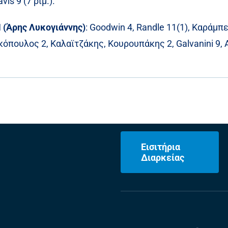
is 9 (7 ριμ.).
(Άρης Λυκογιάννης)
: Goodwin 4, Randle 11(1), Καράμπ
κόπουλος 2, Καλαϊτζάκης, Κουρουπάκης 2, Galvanini 9, A
Εισιτήρια
Διαρκείας