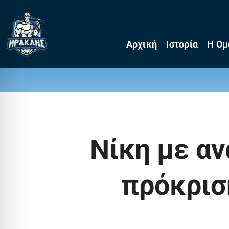
Skip
to
content
Αρχική
Ιστορία
Η Ομ
Νίκη με αν
πρόκριση