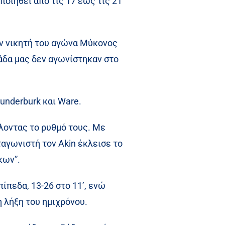
ποιηθεί από τις 17 έως τις 21
ον νικητή του αγώνα Μύκονος
άδα μας δεν αγωνίστηκαν στο
Funderburk και Ware.
λοντας το ρυθμό τους. Με
ταγωνιστή τον Akin έκλεισε το
κων”.
πεδα, 13-26 στο 11’, ενώ
η λήξη του ημιχρόνου.