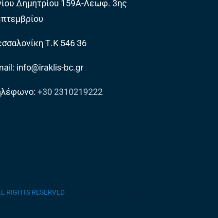
γίου Δημητρίου 159Α-Λεωφ. 3ης
επτεμβρίου
σσαλονίκη Τ.Κ 546 36
ail: info@iraklis-bc.gr
ηλέφωνο:
+30 2310219222
ALL RIGHTS RESERVED
/ κατασκευή ιστοσελίδας site-