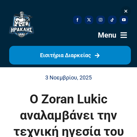
Skip
to
content
Menu
Εισιτήρια Διαρκείας
Αρχική
3 Νοεμβρίου, 2025
Ιστορία
Ο Zoran Lukic
Η Ομάδα
αναλαμβάνει την
Η Διοίκηση
τεχνική ηγεσία του