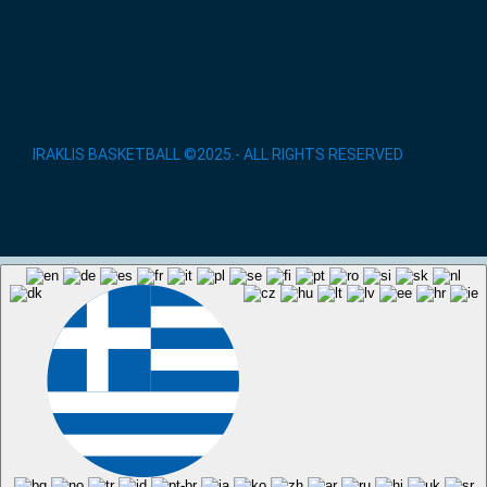
IRAKLIS BASKETBALL ©2025.- ALL RIGHTS RESERVED
/
κατασκευή ιστοσελίδας site-eshop.gr