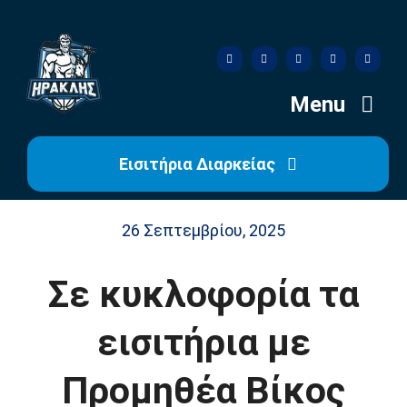
Skip
to
content
Menu
Εισιτήρια Διαρκείας
Αρχική
26 Σεπτεμβρίου, 2025
Ιστορία
Σε κυκλοφορία τα
Η Ομάδα
εισιτήρια με
Η Διοίκηση
Προμηθέα Βίκος