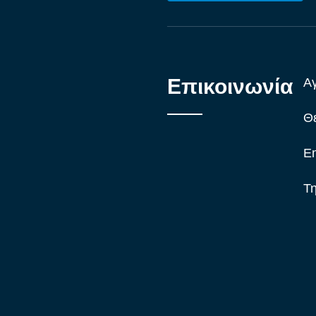
Επικοινωνία
Αγ
Θε
Em
Τ