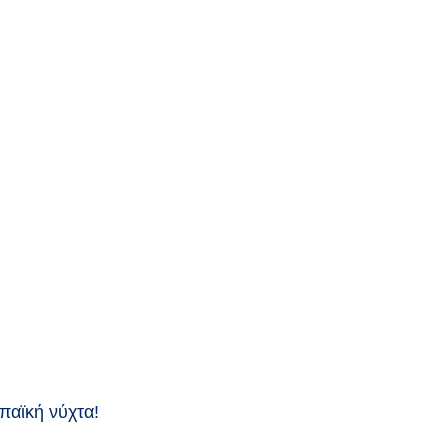
παϊκή νύχτα!