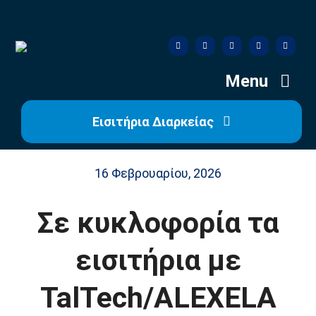
Skip
to
content
Menu
Εισιτήρια Διαρκείας
Αρχική
16 Φεβρουαρίου, 2026
Ιστορία
Σε κυκλοφορία τα
Η Ομάδα
εισιτήρια με
Η Διοίκηση
TalTech/ALEXELA