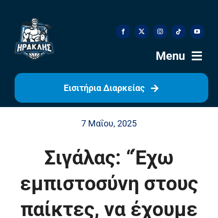
Skip
to
content
Menu
Εισιτήρια Διαρκείας
Αρχική
7 Μαΐου, 2025
Ιστορία
Σιγάλας: “Έχω
Η Ομάδα
εμπιστοσύνη στους
Η Διοίκηση
παίκτες, να έχουμε