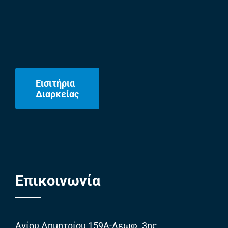
Εισιτήρια
Διαρκείας
Επικοινωνία
Αγίου Δημητρίου 159Α-Λεωφ. 3ης