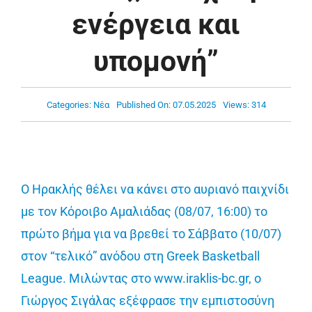
Πρόγραμμα
ενέργεια και
υπομονή”
Νέα
Χορηγοί
Categories:
Νέα
Published On: 07.05.2025
Views: 314
Ακαδημία
Ο Ηρακλής θέλει να κάνει στο αυριανό παιχνίδι
Επικοινωνία
με τον Κόροιβο Αμαλιάδας (08/07, 16:00) το
πρώτο βήμα για να βρεθεί το Σάββατο (10/07)
στον “τελικό” ανόδου στη Greek Basketball
League. Μιλώντας στο
www.iraklis-bc.gr
, ο
Γιώργος Σιγάλας εξέφρασε την εμπιστοσύνη