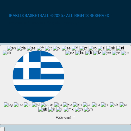
IRAKLIS BASKETBALL ©2025.- ALL RIGHTS RESERVED
/
κατασκευή ιστοσελίδας site-eshop.gr
Ελληνικά