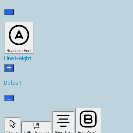
Readable Font
Line Height
Default
Cursor
Letter Spacing
Align Text
Font Weight