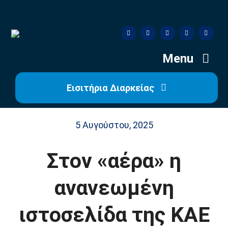
Skip
to
content
Menu
Εισιτήρια Διαρκείας
Αρχική
5 Αυγούστου, 2025
Ιστορία
Στον «αέρα» η
Η Ομάδα
ανανεωμένη
Η Διοίκηση
ιστοσελίδα της ΚΑΕ