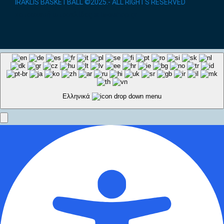
IRAKLIS BASKETBALL ©2025.- ALL RIGHTS RESERVED
/
κατασκευή ιστοσελίδας site-eshop.gr
Ελληνικά