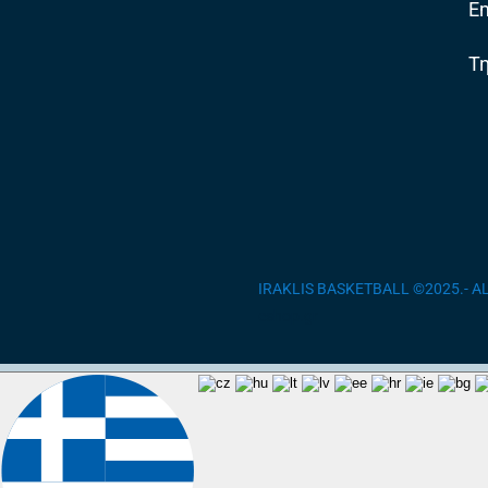
Em
Τ
IRAKLIS BASKETBALL ©2025.- 
eshop.gr