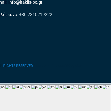
ail: info@iraklis-bc.gr
ηλέφωνο:
+30 2310219222
ALL RIGHTS RESERVED
/ κατασκευή ιστοσελίδας site-