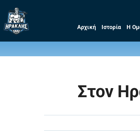
Skip
to
content
Αρχική
Ιστορία
Η Ομ
Στον Ηρ