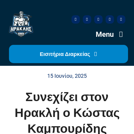
Skip
to
content
Menu
Εισιτήρια Διαρκείας
Αρχική
15 Ιουνίου, 2025
Ιστορία
Συνεχίζει στον
Η Ομάδα
Ηρακλή ο Κώστας
Η Διοίκηση
Καμπουρίδης