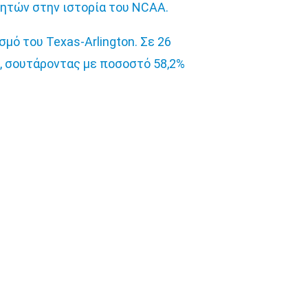
νητών στην ιστορία του NCAA.
σμό του Texas-Arlington. Σε 26
τα, σουτάροντας με ποσοστό 58,2%