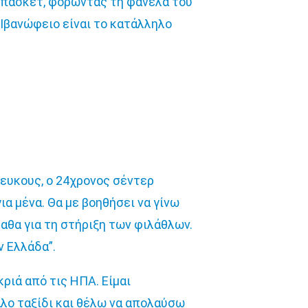
 μπάσκετ, φορώντας τη φανέλα του
ο Ιβανώφειο είναι το κατάλληλο
λευκους, ο 24χρονος σέντερ
ια μένα. Θα με βοηθήσει να γίνω
αθα για τη στήριξη των φιλάθλων.
ν Ελλάδα”.
ριά από τις ΗΠΑ. Είμαι
γάλο ταξίδι και θέλω να απολαύσω