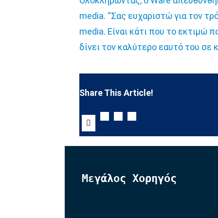
Ολοκληρώντας, ο Ware απευθύνθηκ
media. “Σας ευχαριστώ για τον τρ
media. Είναι κάτι που το εκτιμώ π
δίνει τον καλύτερο εαυτό του σε κ
Share This Article!
Μεγάλος Χορηγός