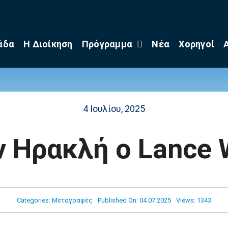
άδα
Η Διοίκηση
Πρόγραμμα
Νέα
Χορηγοί
4 Ιουλίου, 2025
ν Ηρακλή ο Lance 
Categories:
Μεταγραφές
Published On: 04.07.2025
Views: 1343