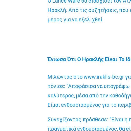
Ο Lance Ware θα διασχίσει τον Ατ
Ηρακλή. Από τις συζητήσεις, που ε
μέρος για να εξελιχθεί.
Ένιωσα Ότι Ο Ηρακλής Είναι Το Ι
Μιλώντας στο www.iraklis-bc.gr γ
τόνισε: “Αποφάσισα να υπογράψω στ
καλύτερος, μέσα από την καθοδήγ
Είμαι ενθουσιασμένος για το περι
Συνεχίζοντας πρόσθεσε: “Είναι η 
πραγματικά ενθουσιασμένος, θα είν