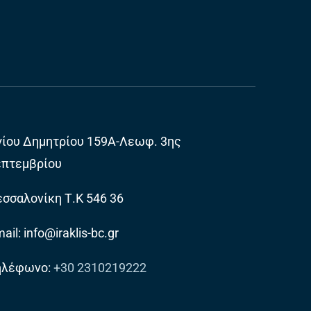
γίου Δημητρίου 159Α-Λεωφ. 3ης
επτεμβρίου
σσαλονίκη Τ.Κ 546 36
ail: info@iraklis-bc.gr
ηλέφωνο:
+30 2310219222