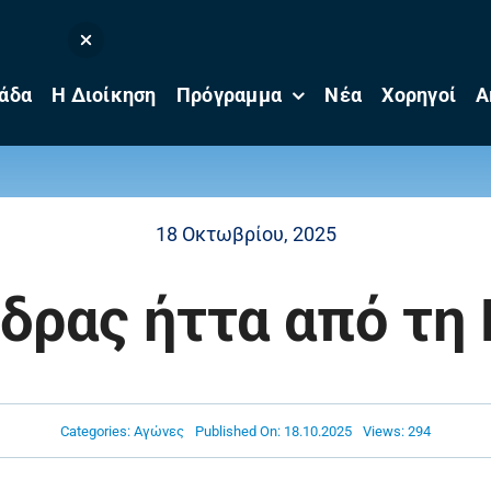
άδα
Η Διοίκηση
Πρόγραμμα
Νέα
Χορηγοί
Α
18 Οκτωβρίου, 2025
έδρας ήττα από τη
Categories:
Αγώνες
Published On: 18.10.2025
Views: 294