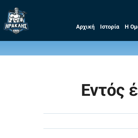
Skip
to
content
Αρχική
Ιστορία
Η Ομ
Εντός 