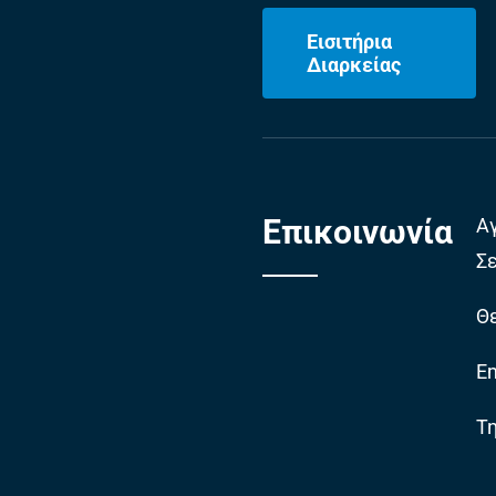
Εισιτήρια
Διαρκείας
Επικοινωνία
Α
Σ
Θε
Em
Τ