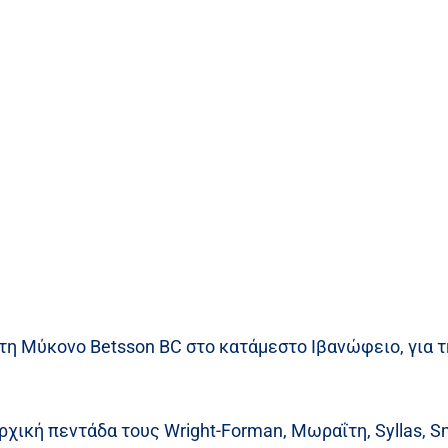
τη Μύκονο Betsson BC στο κατάμεστο Ιβανώφειο, για τ
χική πεντάδα τους Wright-Forman, Μωραΐτη, Syllas, Sm