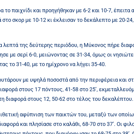
 το παιχνίδι και προηγήθηκαν με 6-2 και 10-7, έπειτα 
στο σκορ με 10-12 κι έκλεισαν το δεκάλεπτο με 20-2
 λεπτά της δεύτερης περιόδου, η Μύκονος πήρε διαφο
σε με σερί 6-0, μειώνοντας σε 31-34, όμως οι νησιώτε
ας το 31-40, με το ημίχρονο να λήγει 35-40.
ουτάρουν με υψηλά ποσοστά από την περιφέρεια και στ
ιαφορά στους 17 πόντους, 41-58 στο 25’, εκμεταλλευόμ
η διαφορά στους 12, 50-62 στο τέλος του δεκαλέπτου.
ιθετική αφύπνιση των παικτών του, μεταξύ των οποίων 
διαφορά και πλησίασε στο καλάθι, 68-70 στο 37’. Οι φι
ντητους πόντους, που διαμόρφωσαν το 68-75 στο 38’. Ο