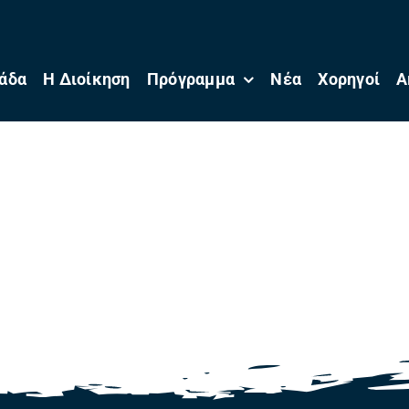
άδα
Η Διοίκηση
Πρόγραμμα
Νέα
Χορηγοί
Α
dmin_a3lhuj