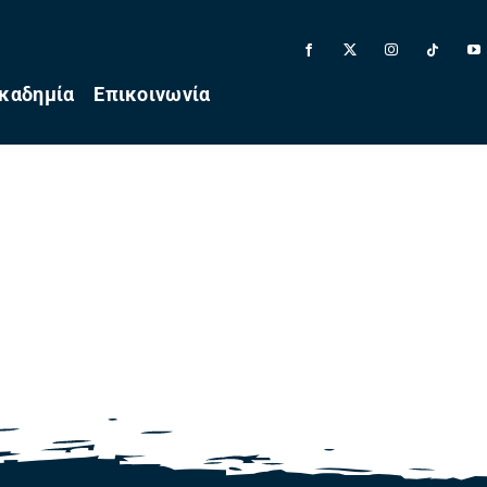
καδημία
Επικοινωνία
yw