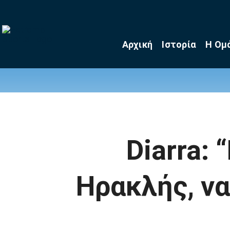
Skip
to
content
Αρχική
Ιστορία
Η Ομ
Diarra:
Ηρακλής, να