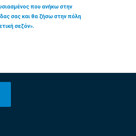
ουσιασμένος που ανήκω στην
δας σας και θα ζήσω στην πόλη
ετική σεζόν».