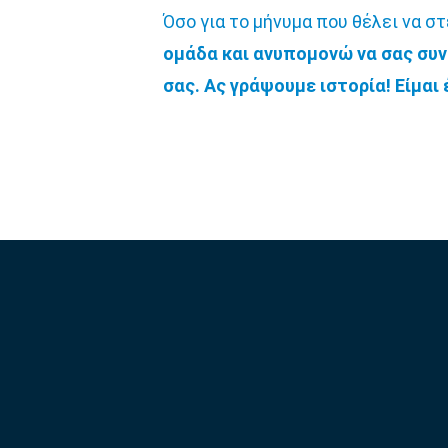
Όσο για το μήνυμα που θέλει να σ
ομάδα και ανυπομονώ να σας συν
σας. Ας γράψουμε ιστορία! Είμαι 