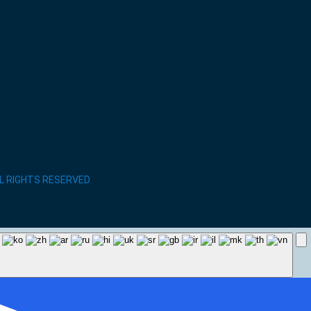
LL RIGHTS RESERVED
/ κατασκευή ιστοσελίδας site-