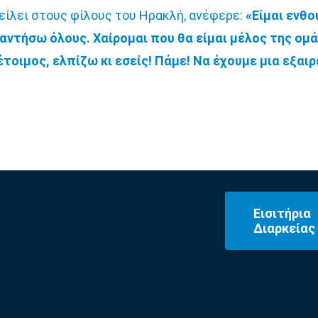
τείλει στους φίλους του Ηρακλή, ανέφερε:
«Είμαι ενθ
αντήσω όλους. Χαίρομαι που θα είμαι μέλος της ομά
έτοιμος, ελπίζω κι εσείς! Πάμε! Να έχουμε μια εξαιρ
Εισιτήρια
Διαρκείας