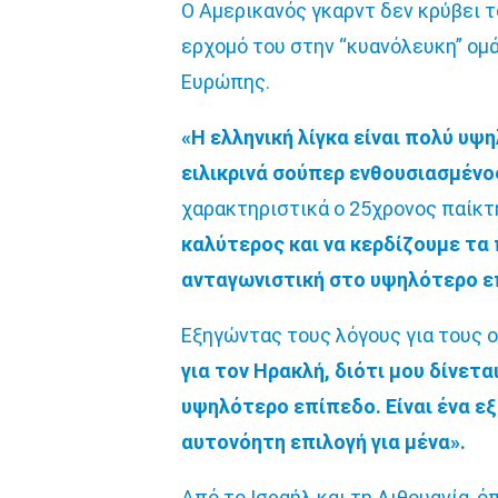
Ο Αμερικανός γκαρντ δεν κρύβει τ
ερχομό του στην “κυανόλευκη” ομά
Ευρώπης.
«Η ελληνική λίγκα είναι πολύ υψ
ειλικρινά σούπερ ενθουσιασμένο
χαρακτηριστικά o 25χρονος παίκτ
καλύτερος και να κερδίζουμε τα 
ανταγωνιστική στο υψηλότερο ε
Εξηγώντας τους λόγους για τους 
για τον Ηρακλή, διότι μου δίνετα
υψηλότερο επίπεδο. Είναι ένα εξ
αυτονόητη επιλογή για μένα».
Από το Ισραήλ και τη Λιθουανία, 