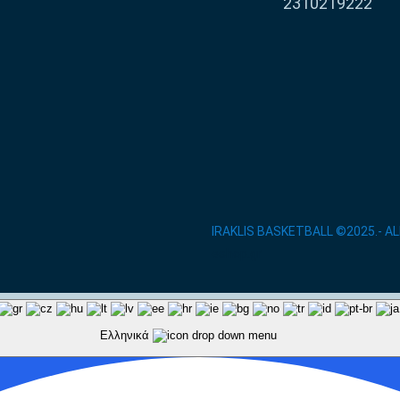
2310219222
IRAKLIS BASKETBALL ©2025.- A
eshop.gr
Ελληνικά