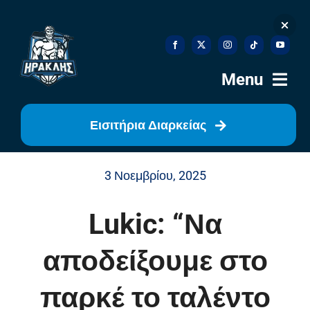
Skip
to
content
Menu
Εισιτήρια Διαρκείας
Αρχική
3 Νοεμβρίου, 2025
Ιστορία
Lukic: “Να
Η Ομάδα
αποδείξουμε στο
Η Διοίκηση
παρκέ το ταλέντο