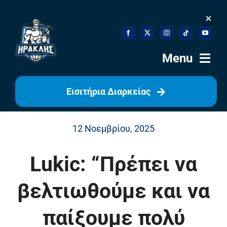
Skip
to
content
Menu
Εισιτήρια Διαρκείας
Αρχική
12 Νοεμβρίου, 2025
Ιστορία
Lukic: “Πρέπει να
Η Ομάδα
βελτιωθούμε και να
Η Διοίκηση
παίξουμε πολύ