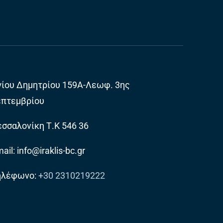
γίου Δημητρίου 159Α-Λεωφ. 3ης
επτεμβρίου
σσαλονίκη Τ.Κ 546 36
ail: info@iraklis-bc.gr
ηλέφωνο:
+30 2310219222