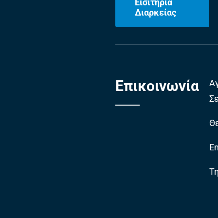
Εισιτήρια
Διαρκείας
Επικοινωνία
Α
Σ
Θε
Em
Τ