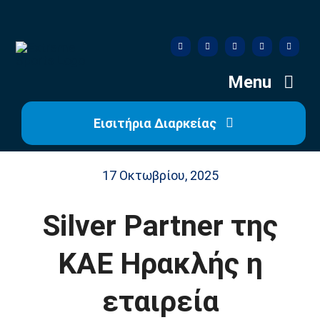
Skip
to
content
Menu
Εισιτήρια Διαρκείας
Αρχική
17 Οκτωβρίου, 2025
Ιστορία
Silver Partner της
Η Ομάδα
ΚΑΕ Ηρακλής η
Η Διοίκηση
εταιρεία