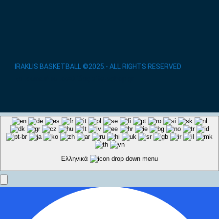
IRAKLIS BASKETBALL ©2025.- ALL RIGHTS RESERVED
/
κατασκευή ιστοσελίδας site-eshop.gr
Ελληνικά