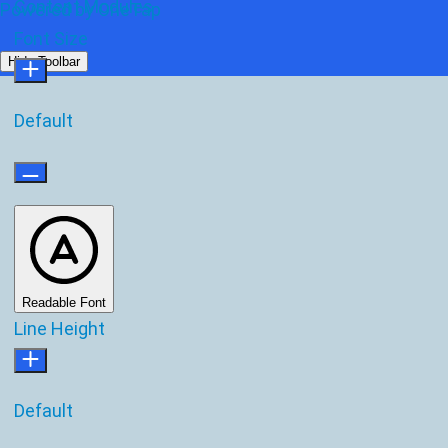
Content Modules
Powered by
OneTap
Font Size
Hide Toolbar
Default
Readable Font
Line Height
Default