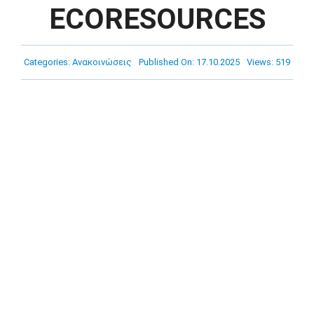
Πρόγραμμα
ECORESOURCES
Νέα
Categories:
Ανακοινώσεις
Published On: 17.10.2025
Views: 519
Χορηγοί
Ακαδημία
Επικοινωνία